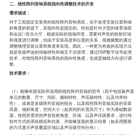
二、线性阵列音响系统指向性调整技术的开发
需求描述：
对于工程固定安装类的线性阵列音响系统，在不改变安装位置和倾
斜角度的前提下，其指向性是固定的。特别是针对大型的体育场馆
和会议/ /音乐大厅，根据实际的现场环境，需要对声音的投射区域
和强度进行调整，但由于安装高度和位置的关系，很难频繁的通过
调整物理安装位置和角度来实现。因此，一种更为有效的实现方法
就是依据声波的传输特性和相互干涉原理，通过DSP数字信号处理
技术，对线性阵列音响系统的指向性角度，也就是轴线方向进行调
整。
技术要求：
（1）能够依据实际所选用的线性阵列音箱的型号（其中包括扬声器
单元的数量、尺寸、间距、频响特性、声压级特性、以及功率特
性）、或者是多级阵列音箱的组合，以及线性阵列音箱实际的安装
高度、倾斜角度，空间大小（如房间的长宽高尺寸）作为基础数据
源，按照所需求的声音投射角度、区域、以及声压级要求，进行纯
软件方式的系统模拟和仿真，并能够直观的显示结果（如采用图形
的方式显示声音覆盖区域以及声压级空间分布）;