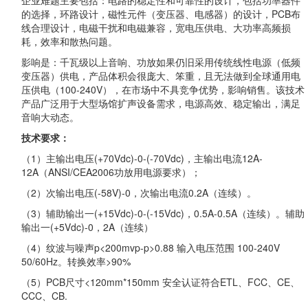
企业难题主要包括：电路的稳定性和可靠性的设计，包括功率器件
的选择，环路设计，磁性元件（变压器、电感器）的设计，PCB布
线合理设计，电磁干扰和电磁兼容，宽电压供电、大功率高频损
耗，效率和散热问题。
影响是：千瓦级以上音响、功放如果仍旧采用传统线性电源（低频
变压器）供电，产品体积会很庞大、笨重，且无法做到全球通用电
压供电（100-240V），在市场中不具竞争优势，影响销售。该技术
产品广泛用于大型场馆扩声设备需求，电源高效、稳定输出，满足
音响大动态。
技术要求：
（1）主输出电压(+70Vdc)-0-(-70Vdc)，主输出电流12A-
12A（ANSI/CEA2006功放用电源要求）；
（2）次输出电压(-58V)-0，次输出电流0.2A（连续）。
（3）辅助输出一(+15Vdc)-0-(-15Vdc)，0.5A-0.5A（连续）。辅助
输出一(+5Vdc)-0，2A（连续）
（4）纹波与噪声p<200mvp-p>0.88 输入电压范围 100-240V
50/60Hz。转换效率>90%
（5）PCB尺寸<120mm*150mm 安全认证符合ETL、FCC、CE、
CCC、CB.